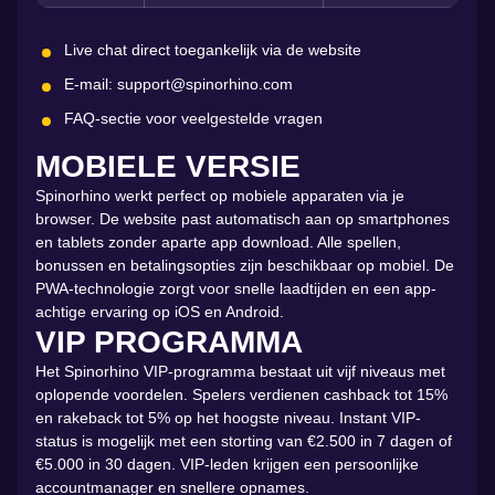
Live chat direct toegankelijk via de website
E-mail:
support@spinorhino.com
FAQ-sectie voor veelgestelde vragen
MOBIELE VERSIE
Spinorhino werkt perfect op mobiele apparaten via je
browser. De website past automatisch aan op smartphones
en tablets zonder aparte app download. Alle spellen,
bonussen en betalingsopties zijn beschikbaar op mobiel. De
PWA-technologie zorgt voor snelle laadtijden en een app-
achtige ervaring op iOS en Android.
VIP PROGRAMMA
Het Spinorhino VIP-programma bestaat uit vijf niveaus met
oplopende voordelen. Spelers verdienen cashback tot 15%
en rakeback tot 5% op het hoogste niveau. Instant VIP-
status is mogelijk met een storting van €2.500 in 7 dagen of
€5.000 in 30 dagen. VIP-leden krijgen een persoonlijke
accountmanager en snellere opnames.