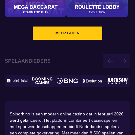
MEGA BACCARAT
ROULETTE LOBBY
PRAGMATIC PLAY
EVOLUTION
MEER LADEN
SPELAANBIEDERS
Spinorhino is een modern online casino dat in februari 2026
werd gelanceerd. Het platform combineert casinospellen
met sportweddenschappen en biedt Nederlandse spelers
een complete gokervaring. Met meer dan 8.500 spellen van