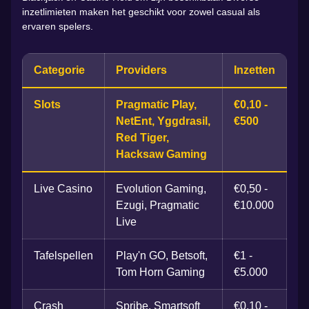
inzetlimieten maken het geschikt voor zowel casual als
ervaren spelers.
Categorie
Providers
Inzetten
Slots
Pragmatic Play,
€0,10 -
NetEnt, Yggdrasil,
€500
Red Tiger,
Hacksaw Gaming
Live Casino
Evolution Gaming,
€0,50 -
Ezugi, Pragmatic
€10.000
Live
Tafelspellen
Play'n GO, Betsoft,
€1 -
Tom Horn Gaming
€5.000
Crash
Spribe, Smartsoft
€0,10 -