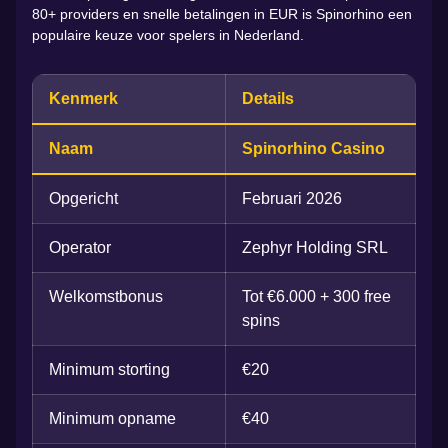
80+ providers en snelle betalingen in EUR is Spinorhino een
populaire keuze voor spelers in Nederland.
Kenmerk
Details
Naam
Spinorhino Casino
Opgericht
Februari 2026
Operator
Zephyr Holding SRL
Welkomstbonus
Tot €6.000 + 300 free
spins
Minimum storting
€20
Minimum opname
€40