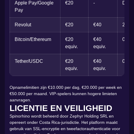
Apple Pay/Google
€20
-
Direc
Pay
Revolut
€20
€40
24-48
Bitcoin/Ethereum
€20
€40
0-4 u
equiv.
equiv.
Tether/USDC
€20
€40
0-4 u
equiv.
equiv.
Opnamelimitien zijn €10.000 per dag, €20.000 per week en
€50.000 per maand. VIP-spelers kunnen hogere limieten
aanvragen.
LICENTIE EN VEILIGHEID
Spinorhino wordt beheerd door Zephyr Holding SRL en
opereert onder Costa Rica-jurisdictie. Het platform maakt
gebruik van SSL-encryptie en tweefactorauthenticatie voor