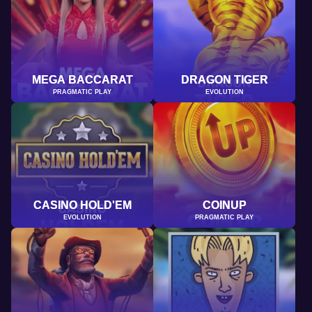
MEGA BACCARAT
DRAGON TIGER
PRAGMATIC PLAY
EVOLUTION
CASINO HOLD'EM
COINUP
EVOLUTION
PRAGMATIC PLAY