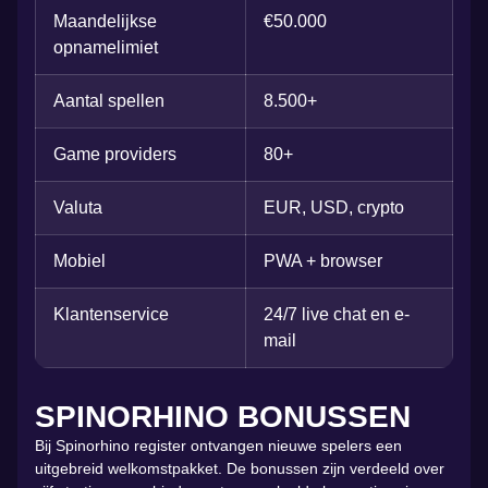
Maandelijkse
€50.000
opnamelimiet
Aantal spellen
8.500+
Game providers
80+
Valuta
EUR, USD, crypto
Mobiel
PWA + browser
Klantenservice
24/7 live chat en e-
mail
SPINORHINO BONUSSEN
Bij Spinorhino register ontvangen nieuwe spelers een
uitgebreid welkomstpakket. De bonussen zijn verdeeld over